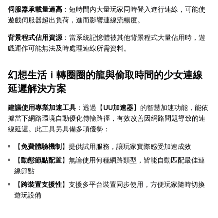
伺服器承載量過高
：短時間內大量玩家同時登入進行連線，可能使
遊戲伺服器超出負荷，進而影響連線流暢度。
背景程式佔用資源
：當系統記憶體被其他背景程式大量佔用時，遊
戲運作可能無法及時處理連線所需資料。
幻想生活ｉ轉圈圈的龍與偷取時間的少女連線
延遲解決方案
建議使用專業加速工具
：透過【
UU加速器
】的智慧加速功能，能依
據當下網路環境自動優化傳輸路徑，有效改善因網路問題導致的連
線延遲。此工具另具備多項優勢：
【
免費體驗機制
】提供試用服務，讓玩家實際感受加速成效
【
動態節點配置
】無論使用何種網路類型，皆能自動匹配最佳連
線節點
【
跨裝置支援性
】支援多平台裝置同步使用，方便玩家隨時切換
遊玩設備