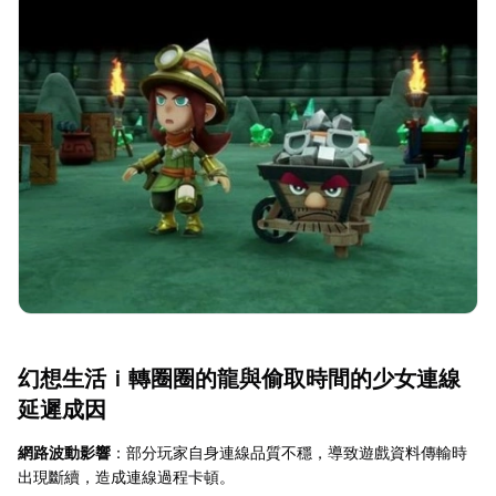
幻想生活ｉ轉圈圈的龍與偷取時間的少女連線
延遲成因
網路波動影響
：部分玩家自身連線品質不穩，導致遊戲資料傳輸時
出現斷續，造成連線過程卡頓。