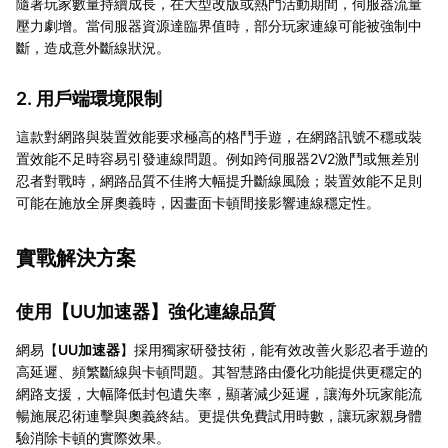
隨著玩家數量持續成長，在大型改版或熱門活動期間，伺服器流量
壓力劇增。當伺服器資源達臨界值時，部分玩家連線可能被強制中
斷，造成意外斷線狀況。
2. 用戶端環境限制
這款對網路與裝置效能要求極高的格鬥手遊，在網路訊號不穩或裝
置效能不足時容易引發連線問題。例如跨伺服器2V2激鬥或無差別
忍者對戰時，網路品質不佳將大幅提升斷線風險；裝置效能不足則
可能在施放全屏奧義時，因畫面卡頓間接影響連線穩定性。
實戰解決方案
使用【
UU加速器
】強化連線品質
網易【
UU加速器
】採用獨家研發技術，能有效改善火影忍者手遊的
高延遲、頻繁斷線與卡頓問題。其智慧路由優化功能提供更穩定的
網路支援，大幅降低封包遺失率，顯著減少延遲，讓海外玩家能流
暢施展忍術連擊與奧義終結。更提供免費試用時數，讓玩家親身體
驗消除卡頓的實際效果。