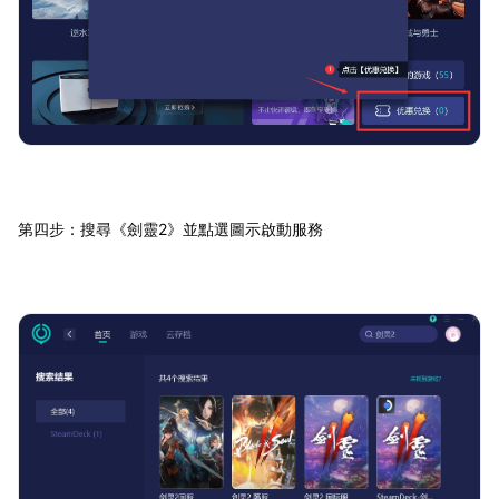
第四步：搜尋《劍靈2》並點選圖示啟動服務