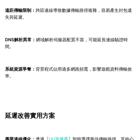
遠距傳輸限制：
跨區連線導致數據傳輸路徑複雜，容易產生封包遺
失與延遲。
DNS解析異常：
網域解析伺服器配置不當，可能延長連線驗證時
間。
系統資源爭奪：
背景程式佔用過多網路頻寬，影響遊戲資料傳輸效
率。
延遲改善實用方案
專業連線優化：
透過
【UU加速器】
智能選擇最佳傳輸路徑，其核心