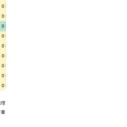
清理
容量