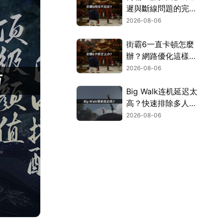
遲與斷線問題的完整
解決指南！
2026-08-06
街霸6一直卡頓怎麼
辦？網路優化這樣解
決！
2026-08-06
Big Walk连机延迟太
高？快速排除多人游
玩卡顿困扰！
2026-08-06