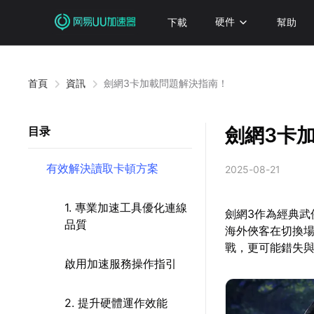
下載
硬件
幫助
首頁
資訊
劍網3卡加載問題解決指南！
劍網3卡
目录
有效解決讀取卡頓方案
2025-08-21
1. 專業加速工具優化連線
劍網3作為經典武
品質
海外俠客在切換
戰，更可能錯失
啟用加速服務操作指引
2. 提升硬體運作效能