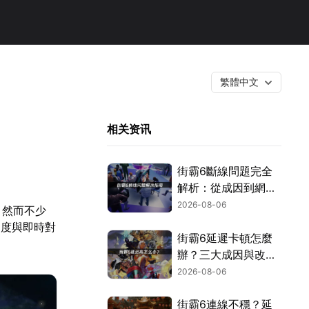
繁體中文
相关资讯
街霸6斷線問題完全
解析：從成因到網路
優化的實用攻略！
2026-08-06
。然而不少
進度與即時對
街霸6延遲卡頓怎麼
辦？三大成因與改善
對策！
2026-08-06
街霸6連線不穩？延