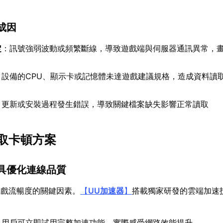
成因
定
：訊號強弱波動或頻繁斷線，導致遊戲端與伺服器通訊異常，
：設備的CPU、顯示卡或記憶體未達遊戲建議規格，造成資料讀
：更新或安裝過程發生錯誤，導致關鍵檔案缺失影響正常讀取
取卡頓方案
工具優化連線品質
遊戲流暢度的關鍵因素。
【
UU加速器
】
搭載獨家研發的雲端加速
：用戶可立即試用完整加速功能，實際感受網路效能提升