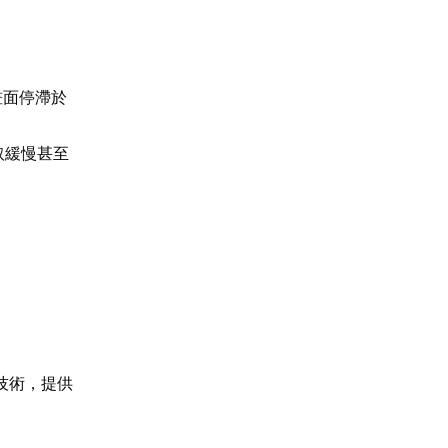
畫面停滯於
取緩慢甚至
技術，提供