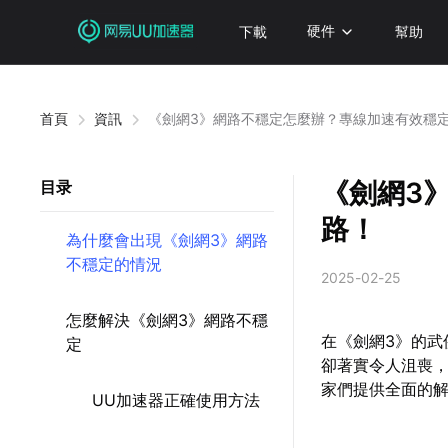
下載
硬件
幫助
首頁
資訊
《劍網3》網路不穩定怎麼辦？專線加速有效穩
《劍網3
目录
路！
為什麼會出現《劍網3》網路
不穩定的情況
2025-02-25
怎麼解決《劍網3》網路不穩
在《劍網3》的
定
卻著實令人沮喪
家們提供全面的
UU加速器正確使用方法