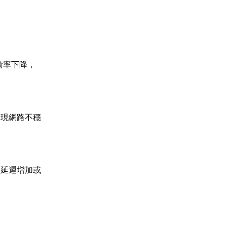
輸率下降，
出現網路不穩
後延遲增加或