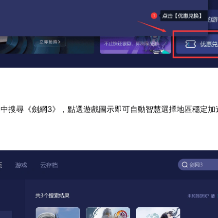
中搜尋《劍網3》，點選遊戲圖示即可自動智慧選擇地區穩定加