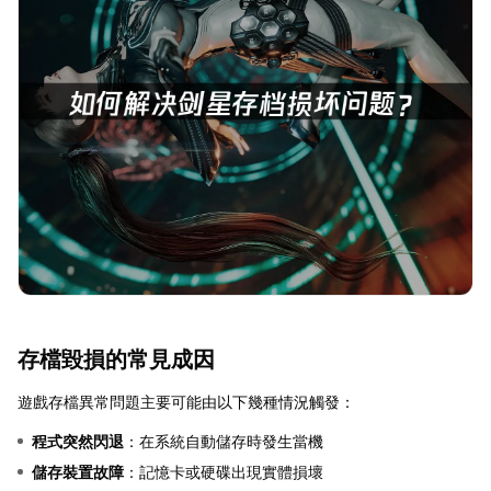
存檔毀損的常見成因
遊戲存檔異常問題主要可能由以下幾種情況觸發：
程式突然閃退
：在系統自動儲存時發生當機
儲存裝置故障
：記憶卡或硬碟出現實體損壞