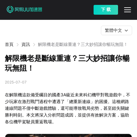
下 载
繁體中文
首頁
資訊
解限機老是斷線重連？三大妙招讓你暢玩無阻！
解限機老是斷線重連？三大妙招讓你暢
玩無阻！
2025-07-07
在解限機這款備受矚目的國產3A級近未來科幻機甲對戰遊戲中，不
少玩家在激烈戰鬥過程中遭遇了「總重新連線」的困擾。這種網路
連線問題不僅中斷遊戲體驗，還可能導致戰局劣勢，甚至錯失關鍵
勝利時刻。本文將深入分析問題成因，並提供有效解決方案，協助
各位機甲駕駛員重返戰場。