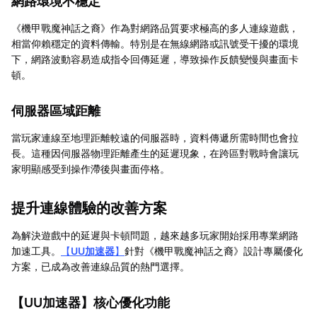
網路環境不穩定
《機甲戰魔神話之裔》作為對網路品質要求極高的多人連線遊戲，
相當仰賴穩定的資料傳輸。特別是在無線網路或訊號受干擾的環境
下，網路波動容易造成指令回傳延遲，導致操作反饋變慢與畫面卡
頓。
伺服器區域距離
當玩家連線至地理距離較遠的伺服器時，資料傳遞所需時間也會拉
長。這種因伺服器物理距離產生的延遲現象，在跨區對戰時會讓玩
家明顯感受到操作滯後與畫面停格。
提升連線體驗的改善方案
為解決遊戲中的延遲與卡頓問題，越來越多玩家開始採用專業網路
加速工具。
【
UU加速器
】
針對《機甲戰魔神話之裔》設計專屬優化
方案，已成為改善連線品質的熱門選擇。
【
UU加速器
】核心優化功能