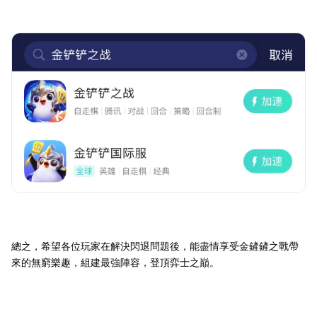
總之，希望各位玩家在解決閃退問題後，能盡情享受金
之戰帶
鏟鏟
來的無窮樂趣，組建最強陣容，登頂弈士之巔。