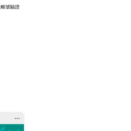
決帳號驗證