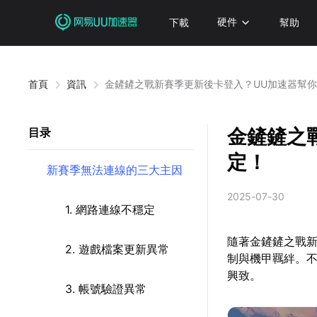
下載
硬件
幫助
首頁
資訊
金鏟鏟之戰新賽季更新後卡登入？UU加速器幫
金鏟鏟之
目录
定！
新賽季無法連線的三大主因
2025-07-30
1. 網路連線不穩定
隨著金鏟鏟之戰
2. 遊戲檔案更新異常
制與機甲羈絆。
興致。
3. 帳號驗證異常