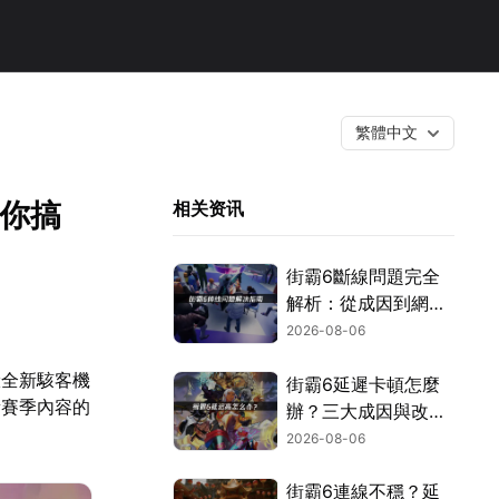
繁體中文
幫你搞
相关资讯
街霸6斷線問題完全
解析：從成因到網路
優化的實用攻略！
2026-08-06
驗全新駭客機
街霸6延遲卡頓怎麼
新賽季內容的
辦？三大成因與改善
對策！
2026-08-06
街霸6連線不穩？延