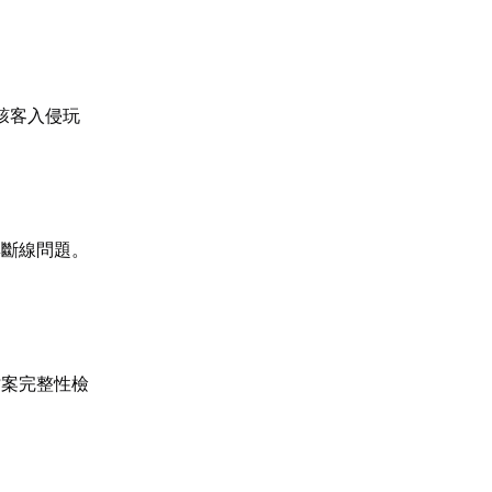
駭客入侵玩
與斷線問題。
檔案完整性檢