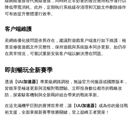
線網絡連接替代無線連接，同時終止非必要的後台應用程序運行以
降低帶寬消耗。此外，定期執行系統緩存清理和冗餘文件刪除操作
可有效提升整體運行效率。
客户端維護
若網絡優化後問題依舊存在，建議對遊戲客户端進行如下維護：檢
查並修復遊戲文件完整性，保持遊戲與系統版本同步更新。如仍存
在異常情況，可嘗試重新安裝客户端以解決潛在問題。
即刻暢玩全新賽季
透過【
UU加速器
】專業級網路調校，無論官方伺服器或國際版本，
皆能享受極速更新與流暢對戰體驗。立即投身數位都市的戰略攻
防，探索駭客機制與全新羈絆組合帶來的戰術革新。
在這充滿機甲巨獸的賽博世界裡，讓【
UU加速器
】成為你的最佳戰
術支援，全面掌握新賽季致勝關鍵，登上巔峰王者寶座！