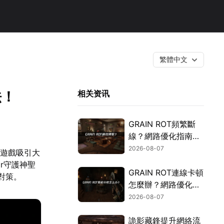
繁體中文
法！
相关资讯
GRAIN ROT頻繁斷
線？網路優化指南一
次搞定！
2026-08-07
謎遊戲吸引大
r守護神聖
GRAIN ROT連線卡頓
對策。
怎麼辦？網路優化這
樣解決！
2026-08-07
詭影藏鋒提升網絡流