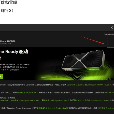
新啟動電腦
碑谷3》