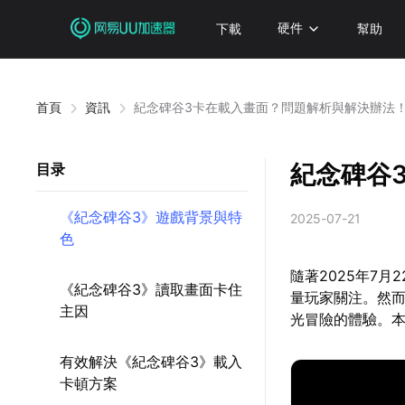
下載
硬件
幫助
首頁
資訊
紀念碑谷3卡在載入畫面？問題解析與解決辦法
紀念碑谷
目录
《紀念碑谷3》遊戲背景與特
2025-07-21
色
隨著2025年7
《紀念碑谷3》讀取畫面卡住
量玩家關注。然而
主因
光冒險的體驗。
有效解決《紀念碑谷3》載入
卡頓方案