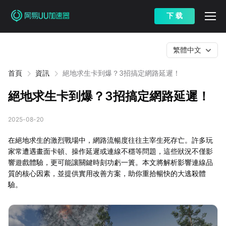
下 载
繁體中文
首頁
資訊
絕地求生卡到爆？3招搞定網路延遲！
絕地求生卡到爆？3招搞定網路延遲！
2025-08-20
在絕地求生的激烈戰場中，網路流暢度往往主宰生死存亡。許多玩
家常遭遇畫面卡頓、操作延遲或連線不穩等問題，這些狀況不僅影
響遊戲體驗，更可能讓關鍵時刻功虧一簣。本文將解析影響連線品
質的核心因素，並提供實用改善方案，助你重拾暢快的大逃殺體
驗。