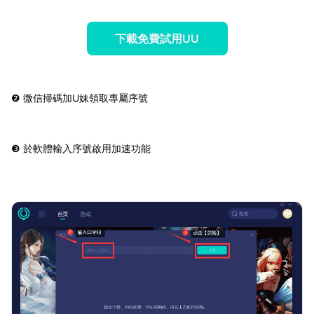
下載免費試用UU
❷ 微信掃碼加U妹領取專屬序號
❸ 於軟體輸入序號啟用加速功能