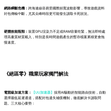
網路瞬斷危機：
跨海連線容易受國際頻寬波動影響，導致遊戲資料
封包傳輸中斷，尤其尖峰時段更可能發生讀取卡死狀況。
硬體效能瓶頸：
裝置GPU渲染力不足或RAM容量吃緊，無法即時處
理高畫質材質載入，特別是長時間遊戲產生的暫存檔案累積更會拖
慢速度。
《絕區零》
職業玩家獨門解法
電競級加速方案：
【UU加速器】
採用AI驅動的智能路由技術，自動
選擇最低延遲通道，搭配封包遺失補償機制，徹底解決卡讀取問
題。三大核心優勢：