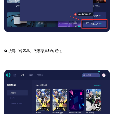
❹ 搜尋「絕區零」啟動專屬加速通道