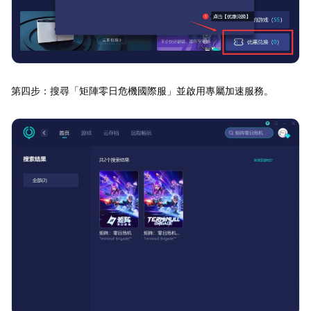
第四步：搜尋「矩陣零日危機國際服」並啟用專屬加速服務。