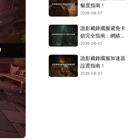
暢度指南！
2026-08-07
詭影藏鋒國服避免卡
頓完全指南：網絡優
化與解決技巧！
2026-08-07
詭影藏鋒國服加速器
設置指南！
2026-08-07