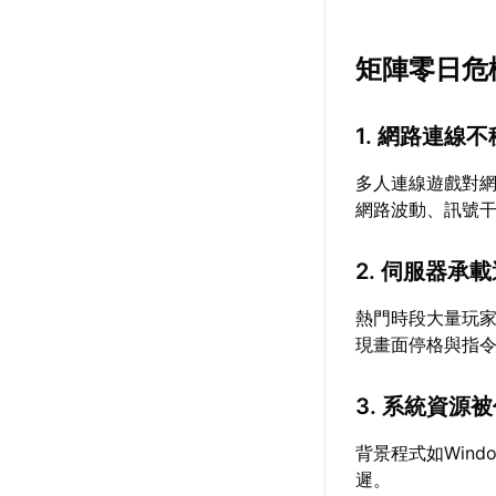
矩陣零日危
1. 網路連線
多人連線遊戲對
網路波動、訊號
2. 伺服器承
熱門時段大量玩
現畫面停格與指
3. 系統資源
背景程式如Win
遲。