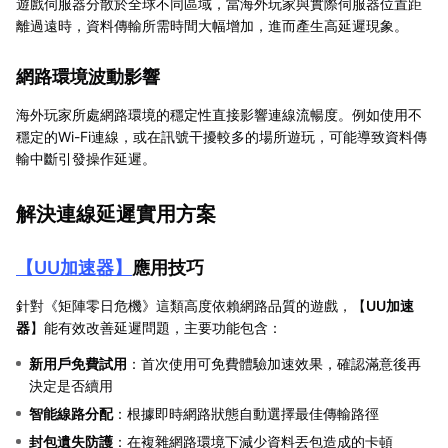
遊戲伺服器分散於全球不同區域，當海外玩家與實際伺服器位置距
離過遠時，資料傳輸所需時間大幅增加，進而產生高延遲現象。
網路環境波動影響
海外玩家所處網路環境的穩定性直接影響連線流暢度。例如使用不
穩定的Wi-Fi連線，或在訊號干擾較多的場所遊玩，可能導致資料傳
輸中斷引發操作延遲。
解決連線延遲實用方案
【
UU加速器
】
應用技巧
針對《矩陣零日危機》這類高度依賴網路品質的遊戲，【
UU加速
器
】能有效改善延遲問題，主要功能包含：
新用戶免費試用
：首次使用可免費體驗加速效果，確認滿意後再
決定是否續用
智能線路分配
：根據即時網路狀態自動選擇最佳傳輸路徑
封包遺失防護
：在複雜網路環境下減少資料丟包造成的卡頓