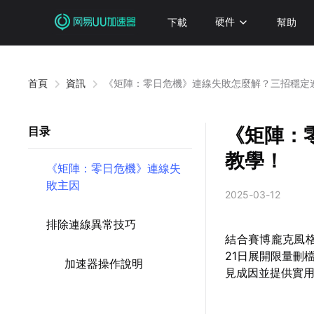
下載
硬件
幫助
首頁
資訊
《矩陣：零日危機》連線失敗怎麼解？三招穩定
《矩陣：
目录
教學！
《矩陣：零日危機》連線失
敗主因
2025-03-12
排除連線異常技巧
結合賽博龐克風格
21日展開限量刪
加速器操作說明
見成因並提供實