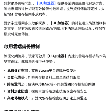
針對網路傳輸問題，
【
UU加速器
】
提供專業的連線優化解決方案。
透過專屬通道技術能有效降低封包延遲，提升資料傳輸穩定性，大
幅增加雲端存檔同步成功率。
對於常遭遇同步失敗的玩家，【
UU加速器
】的封包遺失防護機制特
別重要，能有效改善校園網路/WiFi環境下的連線波動狀況，確保存
檔資料完整傳輸。
啟用雲端備份機制
除優化網路外，玩家可啟用【
UU加速器
】內建的雲端存檔功能作為
雙重保障。此服務具備下列優勢：
免費儲存空間
：支援Steam平台遊戲免費使用
自動化備份
：即時將存檔資料上傳至雲端伺服器
跨裝置同步
：解決PC與Mac等不同裝置間的存檔相容問題
資料加密防護
：採用軍規等級加密技術保護存檔安全
高速傳輸模式
：針對大型存檔檔案提供加速上傳通道