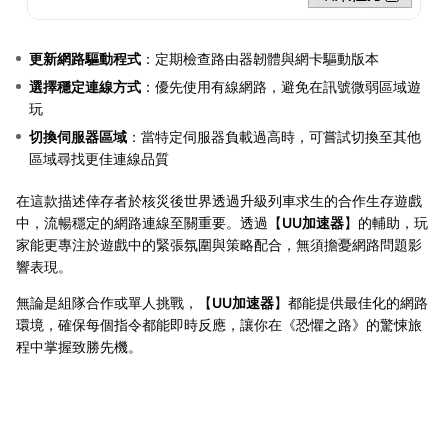
更新網路驅動程式
：定期檢查路由器韌體與網卡驅動版本
選擇穩定連線方式
：優先使用有線網路，避免在訊號微弱區域遊
玩
切換伺服器區域
：當特定伺服器負載過高時，可嘗試切換至其他
區域尋找更佳連線品質
在這款描述倖存者於核災後世界透過升級列車求生的合作生存遊戲
中，流暢穩定的網路連線至關重要。透過【
UU加速器
】的輔助，玩
家能更專注於遊戲中的緊張氛圍與策略配合，無須擔憂網路問題影
響表現。
無論是組隊合作或單人挑戰，【
UU加速器
】都能提供最佳化的網路
環境，確保每個指令都能即時反應，讓你在《恐懼之路》的驚悚旅
程中掌握致勝先機。