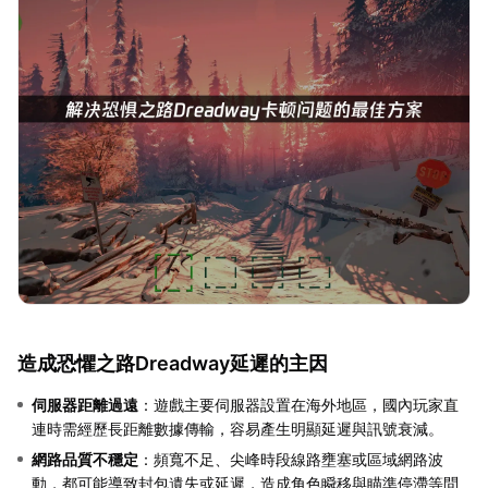
造成恐懼之路Dreadway延遲的主因
伺服器距離過遠
：遊戲主要伺服器設置在海外地區，國內玩家直
連時需經歷長距離數據傳輸，容易產生明顯延遲與訊號衰減。
網路品質不穩定
：頻寬不足、尖峰時段線路壅塞或區域網路波
動，都可能導致封包遺失或延遲，造成角色瞬移與瞄準停滯等問