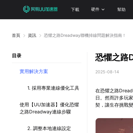
下載
硬件
幫助
首頁
資訊
恐懼之路Dreadway聯機掉線問題解決指南！
恐懼之路D
目录
實用解決方案
2025-08-14
1. 採用專業連線優化工具
在恐懼之路Dre
日。然而許多玩
使用【UU加速器】優化恐懼
契，讓生存挑戰
之路Dreadway連線步驟
2. 調整本地連線設定