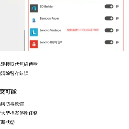
線連接取代無線傳輸
機清除暫存錯誤
衝突可能
牆與防毒軟體
行大型檔案傳輸任務
更新狀態