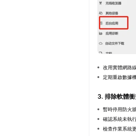
改用實體網路
定期重啟數據
3. 排除軟體
暫時停用防火
確認系統未執
檢查作業系統