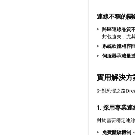
連線不穩的關
跨區連線品質
封包遺失，尤
系統軟體相容
伺服器承載量
實用解決方
針對恐懼之路Dr
1. 採用專業
對於需要穩定連
免費體驗機制