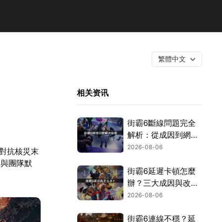
繁體中文
相关资讯
街霸6斷線問題完全
解析：從成因到網路
優化的實用攻略！
2026-08-06
車對抗核災末
圍與團隊默
街霸6延遲卡頓怎麼
辦？三大成因與改善
對策！
2026-08-06
街霸6連線不穩？延