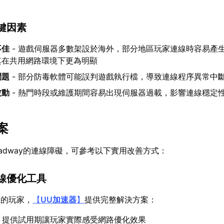
鍵因素
不佳
- 遊戲伺服器多數架設於海外，部分地區玩家連線時容易產
其在共用網路環境下更為明顯
問題
- 部分防毒軟體可能誤判遊戲執行檔，導致連線程序異常中
波動
- 熱門時段或維護期間容易出現伺服器過載，影響連線穩定
案
eadway的連線障礙，可參考以下實用改善方式：
連線優化工具
線的玩家，
【
UU加速器
】
提供完整解決方案：
- 提供試用期讓玩家實際感受網路優化效果