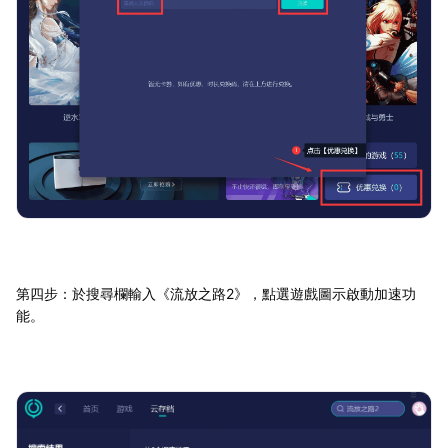
第四步：於搜尋欄輸入《流放之路2》，點選遊戲圖示啟動加速功
能。