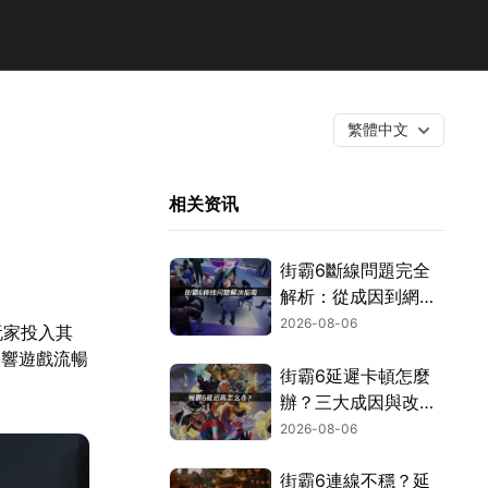
繁體中文
！
相关资讯
街霸6斷線問題完全
解析：從成因到網路
優化的實用攻略！
2026-08-06
玩家投入其
影響遊戲流暢
街霸6延遲卡頓怎麼
辦？三大成因與改善
對策！
2026-08-06
街霸6連線不穩？延