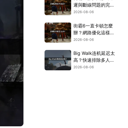
遲與斷線問題的完整
解決指南！
2026-08-06
街霸6一直卡頓怎麼
辦？網路優化這樣解
決！
2026-08-06
Big Walk连机延迟太
高？快速排除多人游
玩卡顿困扰！
2026-08-06