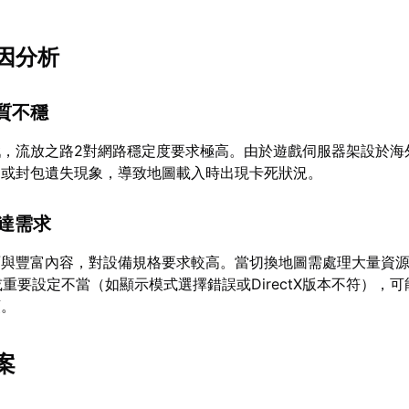
因分析
品質不穩
戲，流放之路2對網路穩定度要求極高。由於遊戲伺服器架設於海
遲或封包遺失現象，導致地圖載入時出現卡死狀況。
未達需求
面與豐富內容，對設備規格要求較高。當切換地圖需處理大量資
或重要設定不當（如顯示模式選擇錯誤或DirectX版本不符），
頓。
案