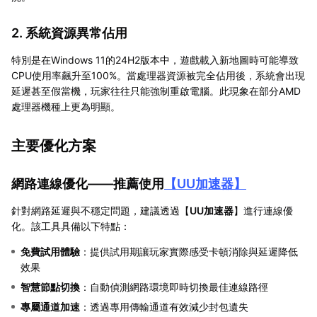
2. 系統資源異常佔用
特別是在Windows 11的24H2版本中，遊戲載入新地圖時可能導致
CPU使用率飆升至100%。當處理器資源被完全佔用後，系統會出現
延遲甚至假當機，玩家往往只能強制重啟電腦。此現象在部分AMD
處理器機種上更為明顯。
主要優化方案
網路連線優化——推薦使用
【
UU加速器
】
針對網路延遲與不穩定問題，建議透過【
UU加速器
】進行連線優
化。該工具具備以下特點：
免費試用體驗
：提供試用期讓玩家實際感受卡頓消除與延遲降低
效果
智慧節點切換
：自動偵測網路環境即時切換最佳連線路徑
專屬通道加速
：透過專用傳輸通道有效減少封包遺失