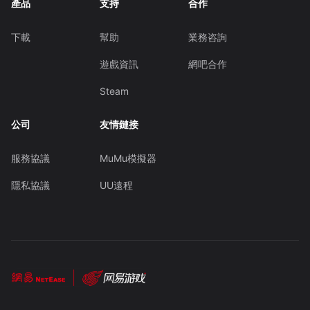
產品
支持
合作
下載
幫助
業務咨詢
遊戲資訊
網吧合作
Steam
公司
友情鏈接
服務協議
MuMu模擬器
隱私協議
UU遠程