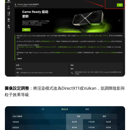
圖像設定調整
：將渲染模式改為DirectX11或Vulkan，並調降陰影與
粒子效果等級