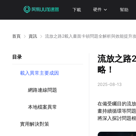
下載
硬件
幫助
首頁
資訊
流放之路2載入畫面卡頓問題全解析與效能提升
流放之路
目录
略！
載入異常主要成因
2025-08-13
網路連線問題
在備受矚目的流
本地檔案異常
畫持續循環等問
將深入探討問題
實用解決對策