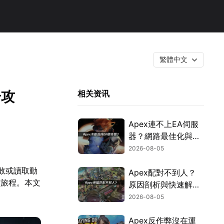
繁體中文
升攻
相关资讯
Apex連不上EA伺服
器？網路最佳化與疑
難排解全攻略！
2026-08-05
敗或讀取動
Apex配對不到人？
險旅程。本文
原因剖析與快速解決
方式！
2026-08-05
Apex反作弊沒在運