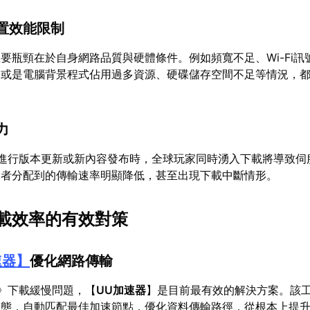
置效能限制
要瓶頸在於自身網路品質與硬體條件。例如頻寬不足、Wi-Fi訊
，或是電腦背景程式佔用過多資源、硬碟儲存空間不足等情況，
力
》進行版本更新或新內容發布時，全球玩家同時湧入下載將導致伺
用者分配到的傳輸速率明顯降低，甚至出現下載中斷情形。
載效率的有效對策
速器
】
優化網路傳輸
》下載緩慢問題，【
UU加速器
】是目前最有效的解決方案。該
狀態，自動匹配最佳加速節點，優化資料傳輸路徑，從根本上提