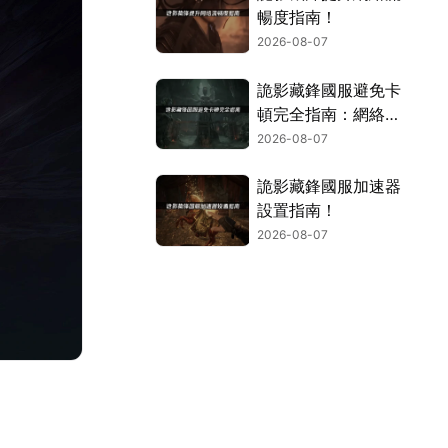
暢度指南！
2026-08-07
詭影藏鋒國服避免卡
頓完全指南：網絡優
化與解決技巧！
2026-08-07
詭影藏鋒國服加速器
設置指南！
2026-08-07