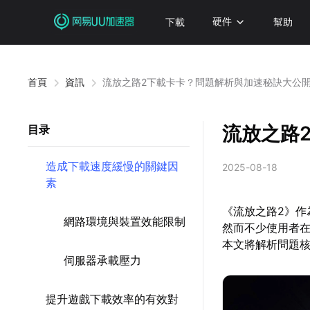
下載
硬件
幫助
首頁
資訊
流放之路2下載卡卡？問題解析與加速秘訣大公
流放之路
目录
造成下載速度緩慢的關鍵因
2025-08-18
素
《流放之路2》
網路環境與裝置效能限制
然而不少使用者
本文將解析問題
伺服器承載壓力
提升遊戲下載效率的有效對