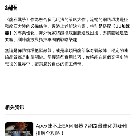
結語
《龍石戰爭》作為融合多元玩法的策略大作，流暢的網路環境是征
戰龍石大陸的必備條件。透過上述解決方案，特別是搭配【
UU加速
器
】的專業優化，海外玩家將能徹底擺脫連線困擾，盡情體驗建造
要塞、訓練龍族與指揮軍團的戰略樂趣。
無論是佈防箭塔抵禦敵襲，或是率領飛龍部隊奇襲敵陣，穩定的連
線品質都是制勝關鍵。掌握這些實用技巧，你將能在這個充滿史詩
戰役的世界中，譜寫屬於自己的霸主傳奇。
相关资讯
Apex連不上EA伺服器？網路最佳化與疑難
排解全攻略！