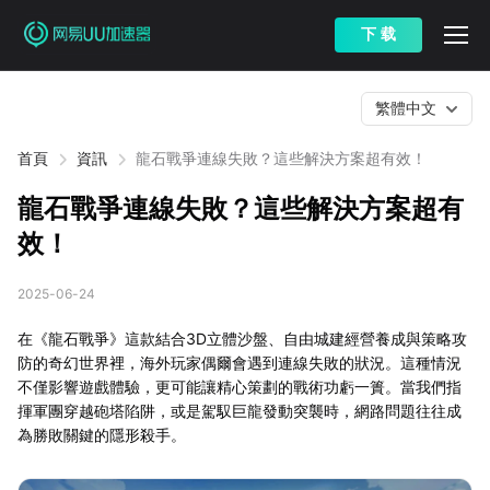
下 载
繁體中文
首頁
資訊
龍石戰爭連線失敗？這些解決方案超有效！
龍石戰爭連線失敗？這些解決方案超有
效！
2025-06-24
在《龍石戰爭》這款結合3D立體沙盤、自由城建經營養成與策略攻
防的奇幻世界裡，海外玩家偶爾會遇到連線失敗的狀況。這種情況
不僅影響遊戲體驗，更可能讓精心策劃的戰術功虧一簣。當我們指
揮軍團穿越砲塔陷阱，或是駕馭巨龍發動突襲時，網路問題往往成
為勝敗關鍵的隱形殺手。