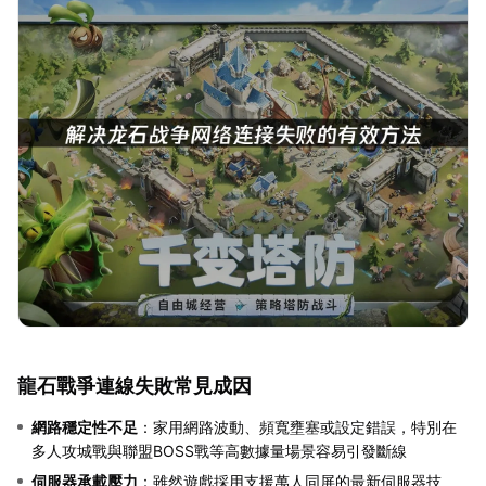
龍石戰爭連線失敗常見成因
網路穩定性不足
：家用網路波動、頻寬壅塞或設定錯誤，特別在
多人攻城戰與聯盟BOSS戰等高數據量場景容易引發斷線
伺服器承載壓力
：雖然遊戲採用支援萬人同屏的最新伺服器技