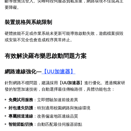
斷導致無法登入。尖峰時段伺服器負載加重，網路環境不佳成為主
要障礙。
裝置規格與系統限制
硬體效能不足或作業系統未更新可能導致啟動失敗，遊戲檔案損毀
或安裝不完全也會造成程序異常終止。
有效解決羅布樂思啟動問題方案
網路連線強化—
【
UU加速器
】
針對網路不穩問題，建議採用【
UU加速器
】進行優化。透過獨家研
發的智慧加速技術，自動選擇最佳傳輸路徑，具體功能包含：
免費試用服務
：立即體驗加速前後差異
封包遺失防護
：特別適用校園網路與無線環境
專屬頻道連線
：改善偏遠地區連線品質
智能節點切換
：自動匹配最佳伺服器節點