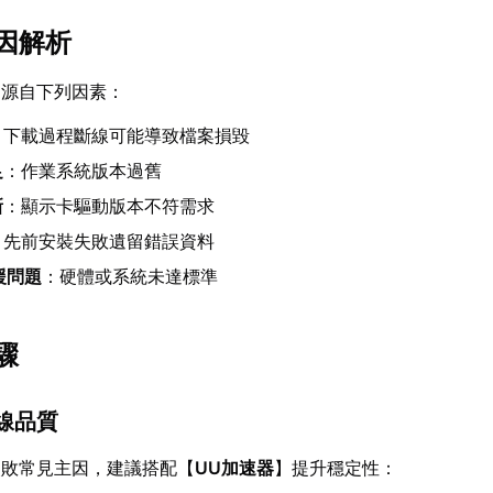
因解析
常源自下列因素：
：下載過程斷線可能導致檔案損毀
足
：作業系統版本過舊
新
：顯示卡驅動版本不符需求
：先前安裝失敗遺留錯誤資料
支援問題
：硬體或系統未達標準
驟
連線品質
失敗常見主因，建議搭配【
UU加速器
】提升穩定性：