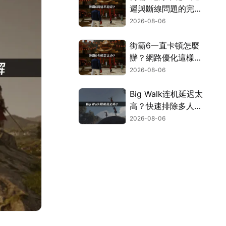
遲與斷線問題的完整
解決指南！
2026-08-06
街霸6一直卡頓怎麼
辦？網路優化這樣解
決！
2026-08-06
Big Walk连机延迟太
高？快速排除多人游
玩卡顿困扰！
2026-08-06