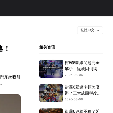
繁體中文
略！
相关资讯
街霸6斷線問題完全
解析：從成因到網路
優化的實用攻略！
2026-08-06
戰鬥系統吸引
策。
街霸6延遲卡頓怎麼
辦？三大成因與改善
對策！
2026-08-06
街霸6連線不穩？延