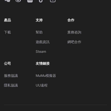
產品
支持
合作
下載
幫助
業務咨詢
遊戲資訊
網吧合作
Steam
公司
友情鏈接
服務協議
MuMu模擬器
隱私協議
UU遠程