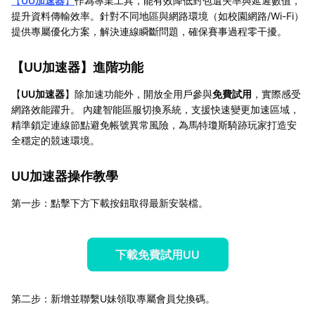
【
UU加速器
】
作為專業工具，能有效降低封包遺失率與延遲數值，
提升資料傳輸效率。針對不同地區與網路環境（如校園網路/Wi-Fi）
提供專屬優化方案，解決連線瞬斷問題，確保賽事過程零干擾。
【
UU加速器
】進階功能
【
UU加速器
】除加速功能外，開放全用戶參與
免費試用
，實際感受
網路效能躍升。 內建智能區服切換系統，支援快速變更加速區域，
精準鎖定連線節點避免帳號異常風險，為馬特瓊斯騎跡玩家打造安
全穩定的競速環境。
UU加速器操作教學
第一步：點擊下方下載按鈕取得最新安裝檔。
下載免費試用UU
第二步：新增並聯繫U妹領取專屬會員兌換碼。