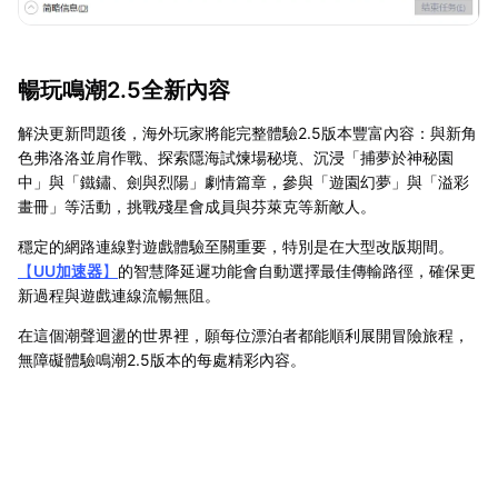
暢玩鳴潮2.5全新內容
解決更新問題後，海外玩家將能完整體驗2.5版本豐富內容：與新角
色弗洛洛並肩作戰、探索隱海試煉場秘境、沉浸「捕夢於神秘園
中」與「鐵鏽、劍與烈陽」劇情篇章，參與「遊園幻夢」與「溢彩
畫冊」等活動，挑戰殘星會成員與芬萊克等新敵人。
穩定的網路連線對遊戲體驗至關重要，特別是在大型改版期間。
【
UU加速器
】
的智慧降延遲功能會自動選擇最佳傳輸路徑，確保更
新過程與遊戲連線流暢無阻。
在這個潮聲迴盪的世界裡，願每位漂泊者都能順利展開冒險旅程，
無障礙體驗鳴潮2.5版本的每處精彩內容。