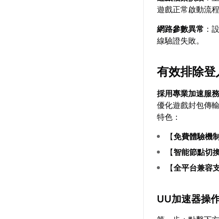
遊戲正常啟動流
網路參數異常
：
線驗證失敗。
有效排除登
採用專業加速服
優化遊戲封包傳
特色：
【
免費體驗機
【
智能節點切
【
全平台兼容
UU加速器操