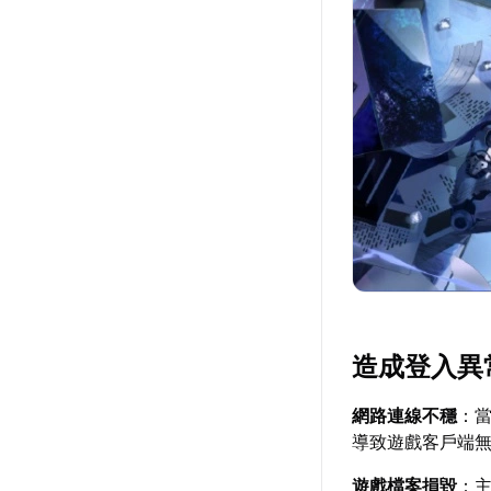
造成登入異
網路連線不穩
：
導致遊戲客戶端
遊戲檔案損毀
：