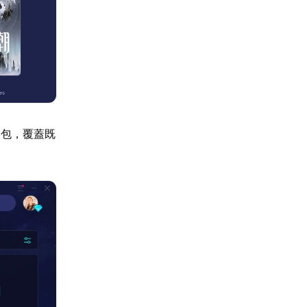
裝包，覆蓋既