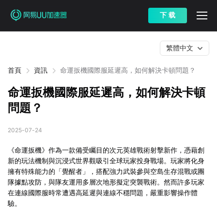
下 载
繁體中文
首頁
資訊
命運扳機國際服延遲高，如何解決卡頓問題？
命運扳機國際服延遲高，如何解決卡頓
問題？
2025-07-24
《命運扳機》作為一款備受矚目的次元英雄戰術射擊新作，憑藉創
新的玩法機制與沉浸式世界觀吸引全球玩家投身戰場。玩家將化身
擁有特殊能力的「覺醒者」，搭配強力武裝參與空島生存混戰或團
隊據點攻防，與隊友運用多層次地形擬定突襲戰術。然而許多玩家
在連線國際服時常遭遇高延遲與連線不穩問題，嚴重影響操作體
驗。