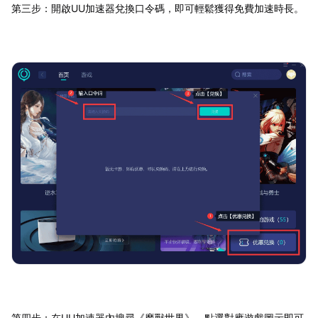
第三步：開啟UU加速器兌換口令碼，即可輕鬆獲得免費加速時長。
第四步：在UU加速器內搜尋《魔獸世界》，點選對應遊戲圖示即可