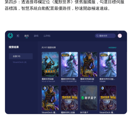
第四步：透過搜尋欄定位《魔獸世界》懷舊服國服，勾選目標伺服
器標識，智慧系統自動配置最優路徑，秒速開啟極速連線。