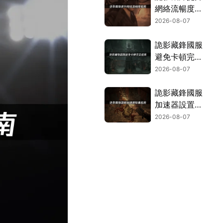
網絡流暢度指
南！
2026-08-07
詭影藏鋒國服
避免卡頓完全
指南：網絡優
2026-08-07
化與解決技
巧！
詭影藏鋒國服
加速器設置指
南！
2026-08-07