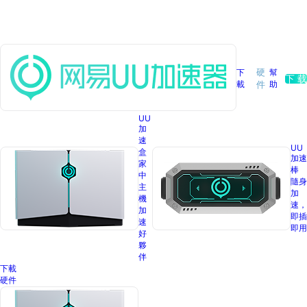
下
硬
幫
下 载
載
助
件
UU
加
速
UU
盒
加速
家
棒
中
隨身
主
加
機
速，
加
即插
速
即用
好
夥
伴
下載
硬件