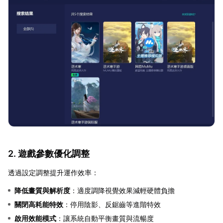
2. 遊戲參數優化調整
透過設定調整提升運作效率：
降低畫質與解析度
：適度調降視覺效果減輕硬體負擔
關閉高耗能特效
：停用陰影、反鋸齒等進階特效
啟用效能模式
：讓系統自動平衡畫質與流暢度