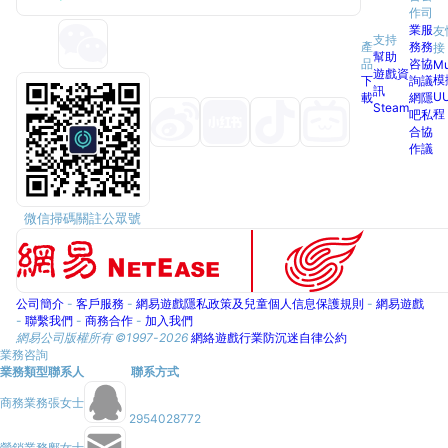
作
司
業
服
友
支持
產
務
務
接
幫助
品
咨
協
M
遊戲資
模
下
詢
議
訊
U
載
網
隱
Steam
程
吧
私
合
協
作
議
微信掃碼關註公眾號
公司簡介
-
客戶服務
-
網易遊戲隱私政策及兒童個人信息保護規則
-
網易遊戲
-
聯繫我們
-
商務合作
-
加入我們
網易公司版權所有 ©1997-
2026
網絡遊戲行業防沉迷自律公約
業務咨詢
業務類型
聯系人
聯系方式
商務業務
張女士
2954028772
營銷業務
鄺女士