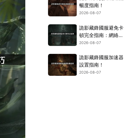
暢度指南！
2026-08-07
詭影藏鋒國服避免卡
頓完全指南：網絡優
化與解決技巧！
2026-08-07
詭影藏鋒國服加速器
設置指南！
2026-08-07