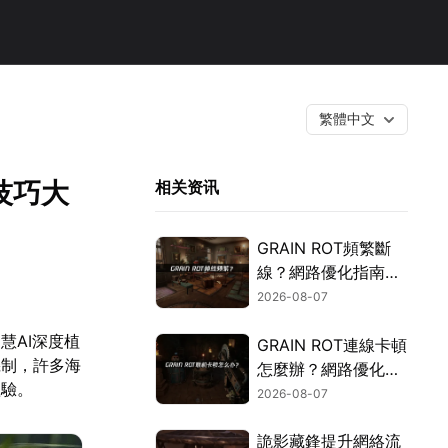
繁體中文
技巧大
相关资讯
GRAIN ROT頻繁斷
線？網路優化指南一
次搞定！
2026-08-07
慧AI深度植
GRAIN ROT連線卡頓
機制，許多海
怎麼辦？網路優化這
體驗。
樣解決！
2026-08-07
詭影藏鋒提升網絡流