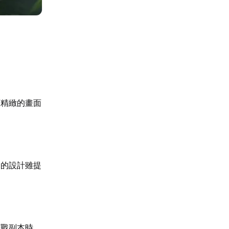
類精緻的畫面
軌的設計雖提
挑戰副本時，