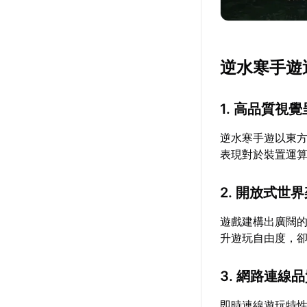
逆水寒手遊
1. 高品質視
逆水寒手遊以東
表現對於裝置運
2. 開放式世
遊戲建構出廣闊
升遊玩自由度，
3. 網路連線
即時連線遊玩特