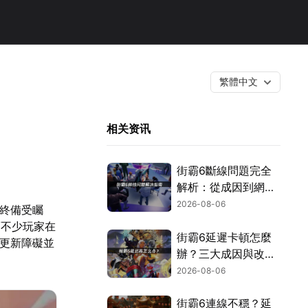
繁體中文
相关资讯
街霸6斷線問題完全
解析：從成因到網路
優化的實用攻略！
2026-08-06
始終備受矚
而不少玩家在
街霸6延遲卡頓怎麼
見更新障礙並
辦？三大成因與改善
對策！
2026-08-06
街霸6連線不穩？延