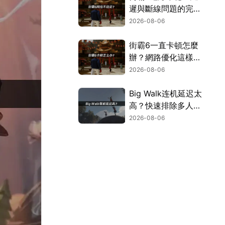
遲與斷線問題的完整
解決指南！
2026-08-06
街霸6一直卡頓怎麼
辦？網路優化這樣解
決！
2026-08-06
Big Walk连机延迟太
高？快速排除多人游
玩卡顿困扰！
2026-08-06