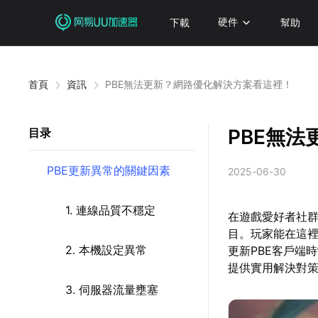
下載
硬件
幫助
首頁
資訊
PBE無法更新？網路優化解決方案看這裡！
PBE無
目录
PBE更新異常的關鍵因素
2025-06-30
1. 連線品質不穩定
在遊戲愛好者社群
目。玩家能在這
2. 本機設定異常
更新PBE客戶端
提供實用解決對
3. 伺服器流量壅塞