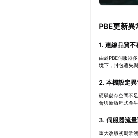
PBE更新
1. 連線品質
由於PBE伺服器
境下，封包遺失
2. 本機設定
硬碟儲存空間不
會與新版程式產
3. 伺服器流
重大改版初期常