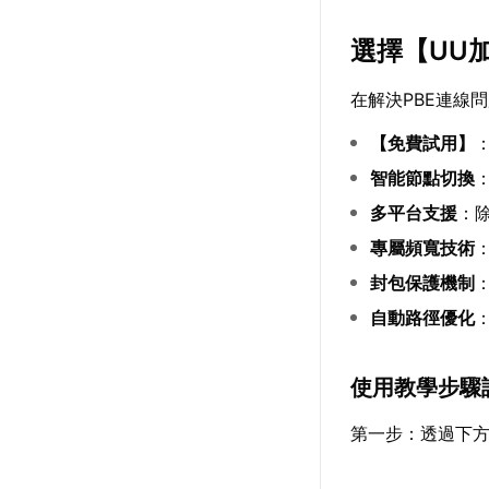
選擇【
UU
在解決PBE連線
【
免費試用
】
智能節點切換
多平台支援
：
專屬頻寬技術
封包保護機制
自動路徑優化
使用教學步驟
第一步：透過下