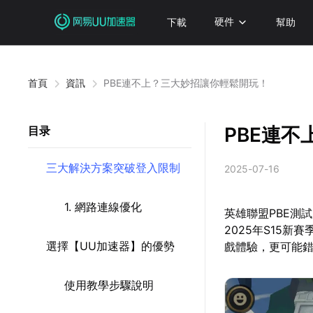
下載
硬件
幫助
首頁
資訊
PBE連不上？三大妙招讓你輕鬆開玩！
PBE連
目录
三大解決方案突破登入限制
2025-07-16
1. 網路連線優化
英雄聯盟PBE測
2025年S15
選擇【UU加速器】的優勢
戲體驗，更可能
使用教學步驟說明