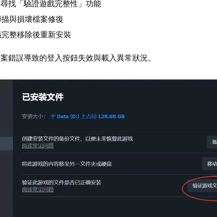
單尋找「驗證遊戲完整性」功能
掃描與損壞檔案修復
議完整移除後重新安裝
檔案錯誤導致的登入按鈕失效與載入異常狀況。