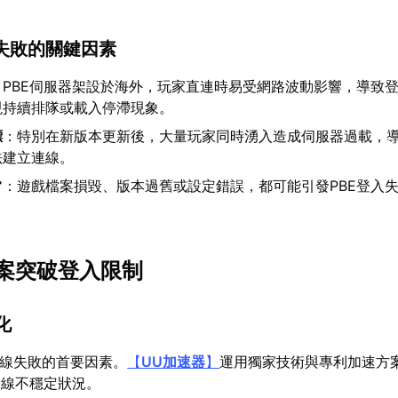
入失敗的關鍵因素
：PBE伺服器架設於海外，玩家直連時易受網路波動影響，導致
現持續排隊或載入停滯現象。
標
：特別在新版本更新後，大量玩家同時湧入造成伺服器過載，
法建立連線。
常
：遊戲檔案損毀、版本過舊或設定錯誤，都可能引發PBE登入
案突破登入限制
化
連線失敗的首要因素。
【
UU加速器
】
運用獨家技術與專利加速方
連線不穩定狀況。