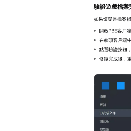
驗證遊戲檔案
如果懷疑是檔案
開啟PBE客戶
在拳頭客戶端
點選驗證按鈕
修復完成後，重