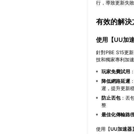
行，導致更新失
有效的解決
使用【
UU加
針對PBE S15
技和獨家專利加
玩家免費試用
降低網路延遲
遲，提升更新
防止丟包
：丟
整
最佳化傳輸路
使用【
UU加速器