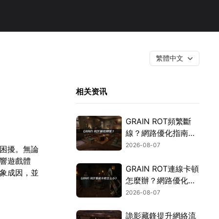
繁體中文
！
相关资讯
GRAIN ROT頻繁斷
線？網路優化指南一
次搞定！
2026-08-07
」困擾。無論
影響遊戲體
GRAIN ROT連線卡頓
現象成因，並
怎麼辦？網路優化這
樣解決！
2026-08-07
詭影藏鋒提升網絡流