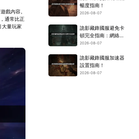
暢度指南！
最新遊戲內容。
2026-08-07
制，通常比正
吸引大量玩家
詭影藏鋒國服避免卡
頓完全指南：網絡優
化與解決技巧！
2026-08-07
詭影藏鋒國服加速器
設置指南！
2026-08-07