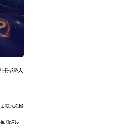
成註冊或載入
頁面載入緩慢
器回應速度