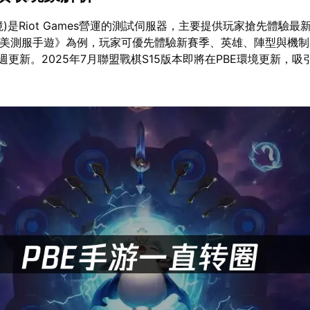
境)是Riot Games營運的測試伺服器，主要提供玩家搶先體驗
E美測服手遊》為例，玩家可優先體驗新賽季、英雄、陣型與機
週更新。2025年7月聯盟戰棋S15版本即將在PBE環境更新，