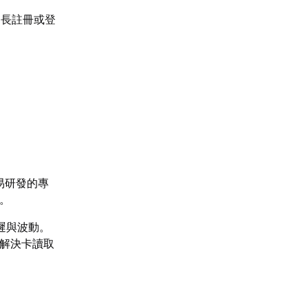
延長註冊或登
易研發的專
。
遲與波動。
底解決卡讀取