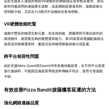
這款支援多人連線對戰的VR遊戲對於網路穩定度有較高要求。當玩
家與伺服器間的連線產生波動，或是網路延遲過高時，遊戲就會出
現明顯卡頓，尤其在1v3模式中這種狀況更為明顯。
VR硬體效能吃緊
遊戲中豐富的物理互動元素，包含抓鉤槍、煙霧彈與可推拉操作的
環境物件，都需要足夠的硬體運算能力。當VR裝置或電腦配備無法
負荷這些複雜運算時，畫面渲染與物理模擬就會出現延遲。
跨平台相容性問題
由於支援Meta Quest與SteamVR等多種頭戴裝置，在不同平台裝置
進行連線時，可能因設備差異導致資料傳輸不同步，進而引發遊戲
卡頓。
有效改善Pizza Bandit披薩獵客延遲的方法
強化網路連線品質