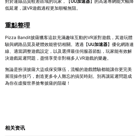
對於連線品質較差區域的玩家，【
UU加速器
】的高速專網能大幅降
低延遲，讓VR遊戲過程更加順暢無阻。
重點整理
Pizza Bandit披薩獵客這款充滿趣味互動的VR派對遊戲，其遊玩體
驗與網路品質及硬體效能密切相關。透過【
UU加速器
】優化網路連
線、適當調整遊戲設定，以及選擇最佳伺服器節點，玩家能有效解
決遊戲延遲問題，盡情享受非對稱多人VR遊戲的樂趣。
無論是扮演披薩大盜或保安隊伍，流暢的遊戲體驗都能讓你更完美
展現操作技巧，創造更多令人難忘的搞笑時刻。別再讓延遲問題成
為你在虛擬世界搶奪披薩的阻礙！
相关资讯