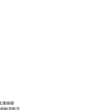
化連線鏈
保校驗資料完