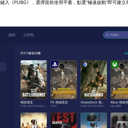
鍵入《PUBG》，選擇當前使用平臺，點選"極速啟動"即可建立