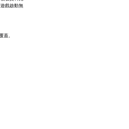
的遊戲啟動無
臺覆蓋。