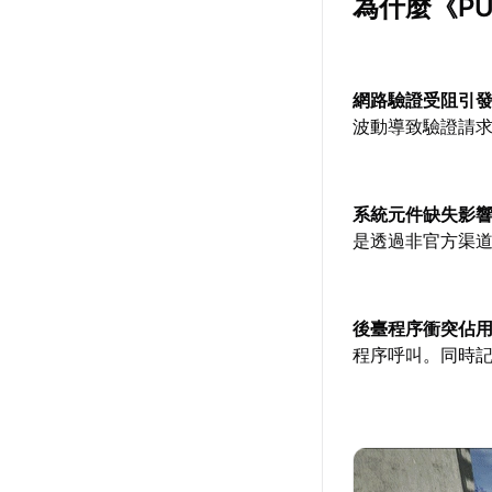
為什麼《P
網路驗證受阻引
波動導致驗證請
系統元件缺失影
是透過非官方渠
後臺程序衝突佔
程序呼叫。同時記