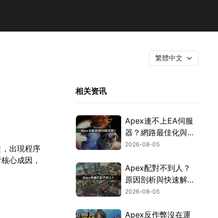
繁體中文
！
相关资讯
Apex連不上EA伺服
器？網路最佳化與疑
難排解全攻略！
2026-08-05
饋，出現程序
析核心成因，
Apex配對不到人？
原因剖析與快速解決
方式！
2026-08-05
Apex反作弊沒在運