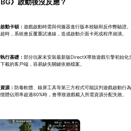
UBG》啟動後沒反應？
發啟動卡頓：
遊戲啟動時需與伺服器進行版本校驗和反作弊驗證
求超時，系統會反覆重試連線，造成啟動介面卡死或程序崩潰。
響執行基礎：
部分玩家未安裝最新版DirectX導致遊戲引擎初始
道下載的客戶端，容易缺失關鍵依賴檔案。
用資源：
防毒軟體、錄屏工具等第三方程式可能誤判遊戲啟動行
憶體佔用率超過80%時，會導致遊戲載入所需資源分配失敗。