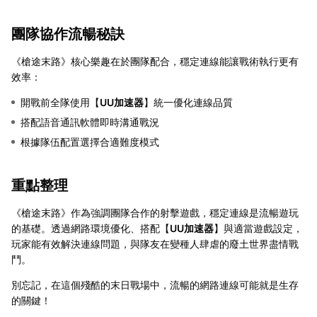
團隊協作流暢秘訣
《槍途末路》核心樂趣在於團隊配合，穩定連線能讓戰術執行更有
效率：
開戰前全隊使用【
UU加速器
】統一優化連線品質
搭配語音通訊軟體即時溝通戰況
根據隊伍配置選擇合適難度模式
重點整理
《槍途末路》作為強調團隊合作的射擊遊戲，穩定連線是流暢遊玩
的基礎。透過網路環境優化、搭配【
UU加速器
】與適當遊戲設定，
玩家能有效解決連線問題，與隊友在變種人肆虐的廢土世界盡情戰
鬥。
別忘記，在這個殘酷的末日戰場中，流暢的網路連線可能就是生存
的關鍵！