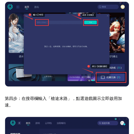
第四步：在搜尋欄輸入「槍途末路」，點選遊戲圖示立即啟用加
速。