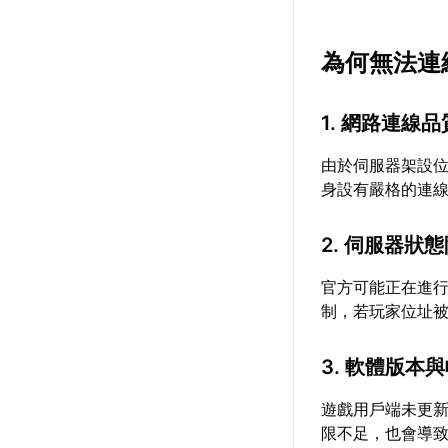
為何無法連
1. 網路連線
由於伺服器架設
身設有嚴格的連
2. 伺服器狀
官方可能正在進行
制，若玩家位址
3. 軟體版本
遊戲用戶端未更
限不足，也會導