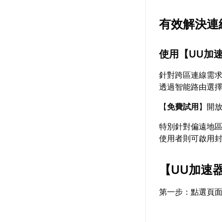
有效解決連
使用【
UU加
針對跨區連線需
透過智能路由選
【
免費試用
】開
特別針對偏遠地
使用者則可啟用
【
UU加速
第一步：點選頁