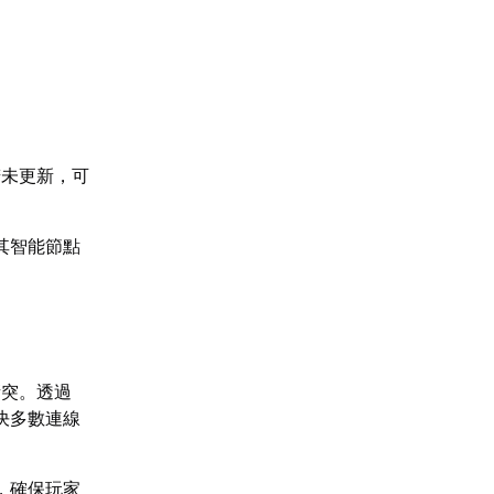
若未更新，可
其智能節點
。
衝突。透過
決多數連線
，確保玩家