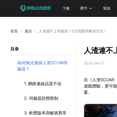
下載
硬件
幫助
首頁
資訊
人渣連不上伺服器？3大問題與解決方法！
人渣連不
目录
為何無法連線人渣SCUM伺
2025-06-17
服器？
在《人渣SCUM
1. 網路連線品質不佳
遊戲體驗，更可
案。
2. 伺服器狀態限制
3. 軟體版本與帳號異常