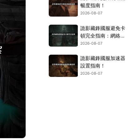
暢度指南！
2026-08-07
詭影藏鋒國服避免卡
頓完全指南：網絡優
化與解決技巧！
2026-08-07
詭影藏鋒國服加速器
設置指南！
2026-08-07