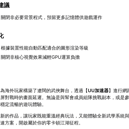
建議
：關閉非必要背景程式，預留更多記憶體供遊戲運作
化
：根據裝置性能自動匹配適合的圖形渲染等級
：關閉非核心視覺效果減輕GPU運算負擔
》為海外玩家構築了遼闊的武俠舞台，透過【
UU加速器
】進行網
同屏對戰時的畫面延遲。無論是與幫會成員組隊挑戰副本，或是
得穩定流暢的遊玩體驗。
創新的作品，讓玩家既能重溫經典玩法，又能體驗全新武學系統
加速方案，開啟屬於你的零卡頓江湖征程。