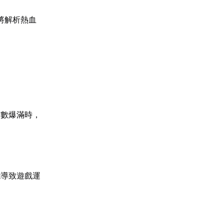
將解析熱血
人數爆滿時，
能導致遊戲運