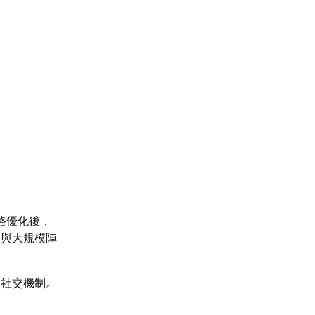
路優化後，
參與大規模陣
與社交機制。