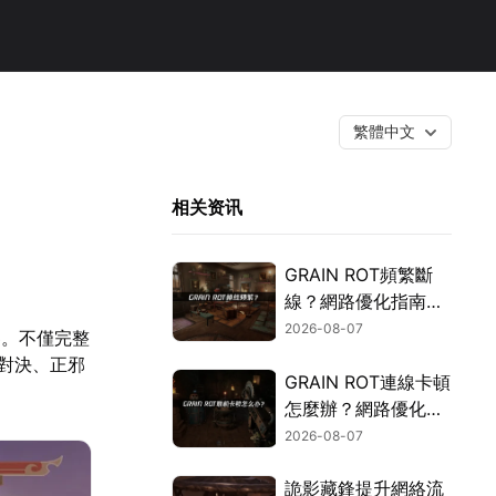
繁體中文
相关资讯
GRAIN ROT頻繁斷
線？網路優化指南一
次搞定！
2026-08-07
界。不僅完整
對決、正邪
GRAIN ROT連線卡頓
怎麼辦？網路優化這
樣解決！
2026-08-07
詭影藏鋒提升網絡流