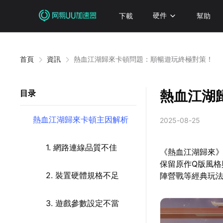
下載
硬件
幫助
首頁
資訊
熱血江湖歸來卡頓問題：順暢遊玩終極對策！
熱血江湖
目录
熱血江湖歸來卡頓主因解析
2025-08-25
1. 網路連線品質不佳
《熱血江湖歸來
保留原作Q版風
2. 裝置硬體規格不足
陣營戰等經典玩
3. 遊戲參數設定不當