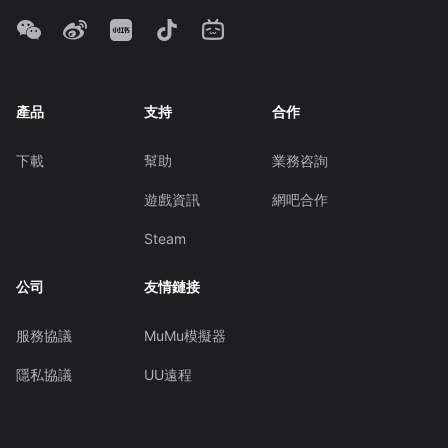
產品
支持
合作
下載
幫助
業務咨詢
遊戲資訊
網吧合作
Steam
公司
友情鏈接
服務協議
MuMu模擬器
隱私協議
UU遠程