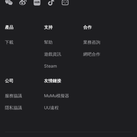
產品
支持
合作
下載
幫助
業務咨詢
遊戲資訊
網吧合作
Steam
公司
友情鏈接
服務協議
MuMu模擬器
隱私協議
UU遠程